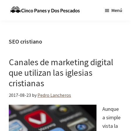
Saltar
Saltar
Menú
al
a
Cinco
Tecnologia,
contenido
la
Panes
Información
principal
barra
y
Dos
y
lateral
SEO cristiano
Pescados
Comunicaciones
principal
para
Canales de marketing digital
cumplir
que utilizan las iglesias
la
Gran
cristianas
Comisión
2017-08-23
by
Pedro Lancheros
Aunque
a simple
vista la