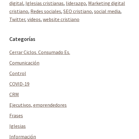
digital
,
Iglesias cristianas
,
liderazgo
,
Marketing digital
cristiano
,
Redes sociales
,
SEO cristiano
,
social media
,
Twitter
,
videos
,
website cristiano
Barra
Categorías
lateral
Cerrar Ciclos. Consumado Es.
principal
Comunicación
Control
COVID-19
CRM
Ejecutivos, emprendedores
Frases
Iglesias
Información