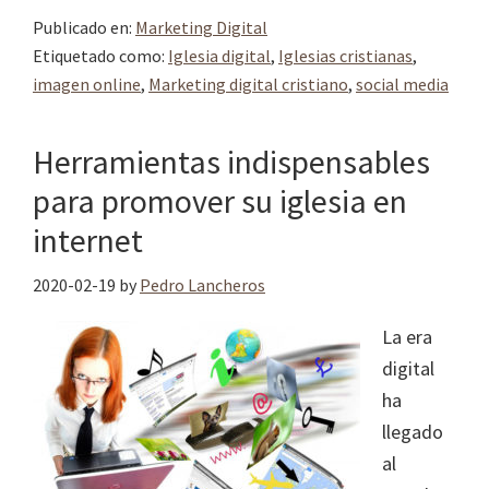
Publicado en:
Marketing Digital
Etiquetado como:
Iglesia digital
,
Iglesias cristianas
,
imagen online
,
Marketing digital cristiano
,
social media
Herramientas indispensables
para promover su iglesia en
internet
2020-02-19
by
Pedro Lancheros
La era
digital
ha
llegado
al