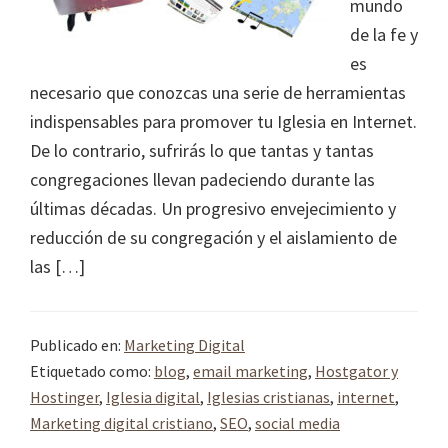
mundo
de la fe y
es
necesario que conozcas una serie de herramientas
indispensables para promover tu Iglesia en Internet.
De lo contrario, sufrirás lo que tantas y tantas
congregaciones llevan padeciendo durante las
últimas décadas. Un progresivo envejecimiento y
reducción de su congregación y el aislamiento de
las […]
Publicado en:
Marketing Digital
Etiquetado como:
blog
,
email marketing
,
Hostgator y
Hostinger
,
Iglesia digital
,
Iglesias cristianas
,
internet
,
Marketing digital cristiano
,
SEO
,
social media