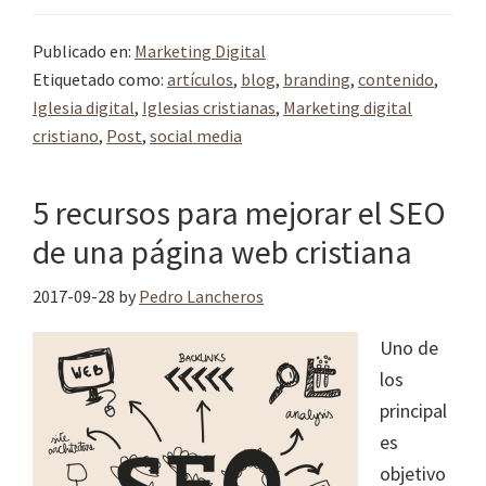
Publicado en:
Marketing Digital
Etiquetado como:
artículos
,
blog
,
branding
,
contenido
,
Iglesia digital
,
Iglesias cristianas
,
Marketing digital
cristiano
,
Post
,
social media
5 recursos para mejorar el SEO
de una página web cristiana
2017-09-28
by
Pedro Lancheros
Uno de
los
principal
es
objetivo