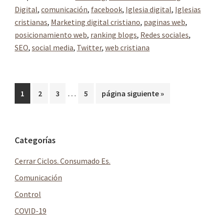
Digital
,
comunicación
,
facebook
,
Iglesia digital
,
Iglesias
cristianas
,
Marketing digital cristiano
,
paginas web
,
posicionamiento web
,
ranking blogs
,
Redes sociales
,
SEO
,
social media
,
Twitter
,
web cristiana
Páginas
…
Página
Página
Página
Página
Ir
1
2
3
5
página siguiente »
intermedias
a
omitidas
la
Barra
Categorías
lateral
Cerrar Ciclos. Consumado Es.
principal
Comunicación
Control
COVID-19