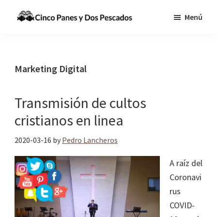
Saltar
Saltar
Menú
al
a
Cinco
Tecnologia,
contenido
la
Panes
Información
principal
barra
y
Dos
y
lateral
Marketing Digital
Pescados
Comunicaciones
principal
para
Transmisión de cultos
cumplir
cristianos en linea
la
Gran
2020-03-16
by
Pedro Lancheros
Comisión
A raíz del
Coronavi
rus
COVID-