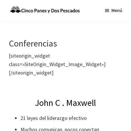
Saltar
Menú
al
Cinco
Tecnologia,
contenido
Panes
Información
principal
y
Dos
y
Conferencias
Pescados
Comunicaciones
para
[siteorigin_widget
cumplir
class=»SiteOrigin_Widget_Image_Widget»]
la
[/siteorigin_widget]
Gran
Comisión
John C . Maxwell
21 leyes del liderazgo efectivo
Muchos comunican, pocos conectan