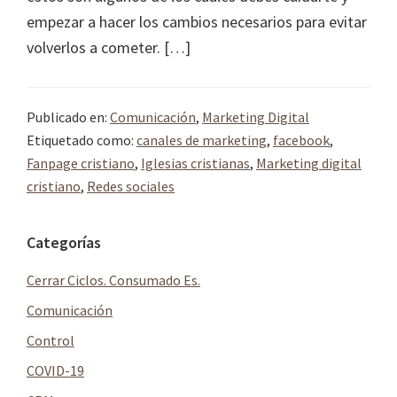
empezar a hacer los cambios necesarios para evitar
volverlos a cometer. […]
Publicado en:
Comunicación
,
Marketing Digital
Etiquetado como:
canales de marketing
,
facebook
,
Fanpage cristiano
,
Iglesias cristianas
,
Marketing digital
cristiano
,
Redes sociales
Barra
Categorías
lateral
Cerrar Ciclos. Consumado Es.
principal
Comunicación
Control
COVID-19