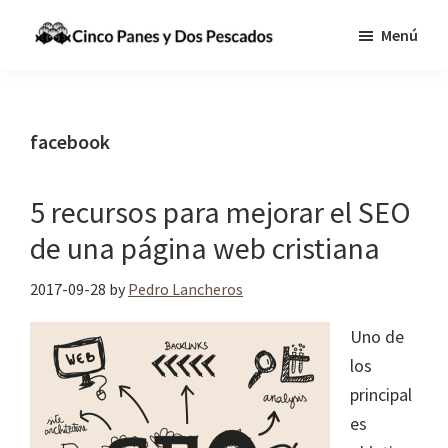
Saltar
Saltar
Menú
al
a
Cinco
Tecnologia,
contenido
la
Panes
Información
principal
barra
y
Dos
y
lateral
facebook
Pescados
Comunicaciones
principal
para
5 recursos para mejorar el SEO
cumplir
de una página web cristiana
la
Gran
2017-09-28
by
Pedro Lancheros
Comisión
Uno de
los
principal
es