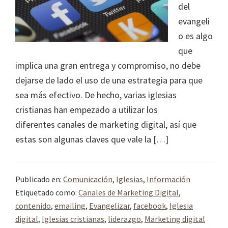
del
evangeli
o es algo
que
implica una gran entrega y compromiso, no debe
dejarse de lado el uso de una estrategia para que
sea más efectivo. De hecho, varias iglesias
cristianas han empezado a utilizar los
diferentes canales de marketing digital, así que
estas son algunas claves que vale la […]
Publicado en:
Comunicación
,
Iglesias
,
Información
Etiquetado como:
Canales de Marketing Digital
,
contenido
,
emailing
,
Evangelizar
,
facebook
,
Iglesia
digital
,
Iglesias cristianas
,
liderazgo
,
Marketing digital