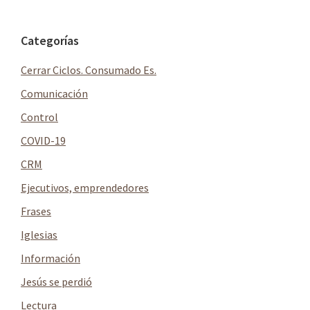
omitidas
la
Barra
Categorías
lateral
Cerrar Ciclos. Consumado Es.
principal
Comunicación
Control
COVID-19
CRM
Ejecutivos, emprendedores
Frases
Iglesias
Información
Jesús se perdió
Lectura