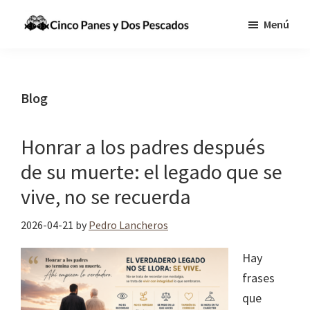
Saltar
Saltar
Menú
al
a
Cinco
Tecnologia,
contenido
la
Panes
Información
principal
barra
y
Dos
y
lateral
Blog
Pescados
Comunicaciones
principal
para
Honrar a los padres después
cumplir
de su muerte: el legado que se
la
Gran
vive, no se recuerda
Comisión
2026-04-21
by
Pedro Lancheros
Hay
frases
que