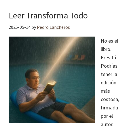
Leer Transforma Todo
2025-05-14
by
Pedro Lancheros
No es el
libro.
Eres tú.
Podrías
tener la
edición
más
costosa,
firmada
por el
autor.