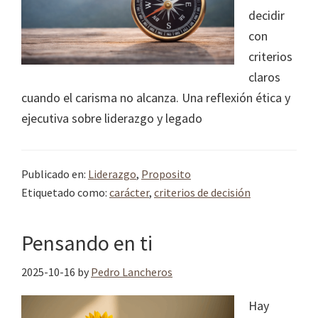
decidir
con
criterios
claros
cuando el carisma no alcanza. Una reflexión ética y
ejecutiva sobre liderazgo y legado
Publicado en:
Liderazgo
,
Proposito
Etiquetado como:
carácter
,
criterios de decisión
Pensando en ti
2025-10-16
by
Pedro Lancheros
Hay