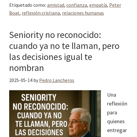
Etiquetado como:
amistad
,
confianza
,
empatía
,
Peter
Boat
,
reflexión cristiana
,
relaciones humanas
Seniority no reconocido:
cuando ya no te llaman, pero
las decisiones igual te
nombran
2025-05-14
by
Pedro Lancheros
Una
reflexión
para
quienes
entregar