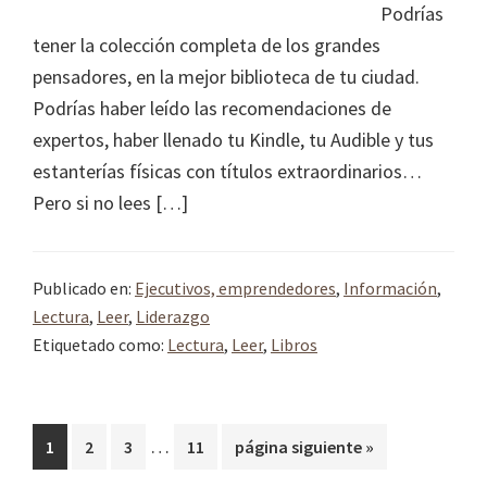
Podrías
tener la colección completa de los grandes
pensadores, en la mejor biblioteca de tu ciudad.
Podrías haber leído las recomendaciones de
expertos, haber llenado tu Kindle, tu Audible y tus
estanterías físicas con títulos extraordinarios…
Pero si no lees […]
Publicado en:
Ejecutivos, emprendedores
,
Información
,
Lectura
,
Leer
,
Liderazgo
Etiquetado como:
Lectura
,
Leer
,
Libros
Páginas
…
Página
Página
Página
Página
Ir
1
2
3
11
página siguiente »
intermedias
a