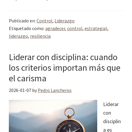
Publicado en:
Control
,
Liderazgo
Etiquetado como:
agradecer
,
control
,
estrategia)
,
liderazgo
,
resiliencia
Liderar con disciplina: cuando
los criterios importan más que
el carisma
2026-01-07
by
Pedro Lancheros
Liderar
con
disciplin
a es