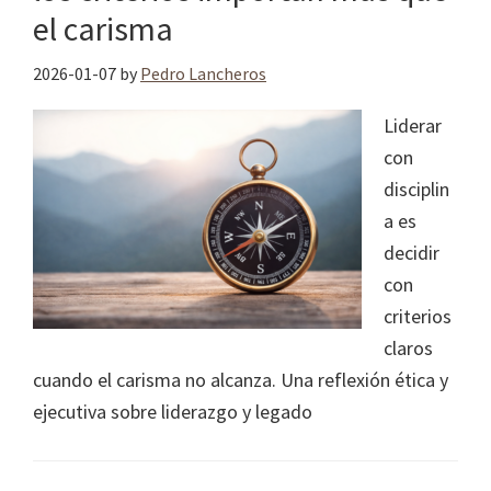
el carisma
2026-01-07
by
Pedro Lancheros
Liderar
con
disciplin
a es
decidir
con
criterios
claros
cuando el carisma no alcanza. Una reflexión ética y
ejecutiva sobre liderazgo y legado