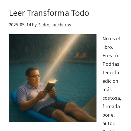
Leer Transforma Todo
2025-05-14
by
Pedro Lancheros
No es el
libro.
Eres tú.
Podrías
tener la
edición
más
costosa,
firmada
por el
autor.