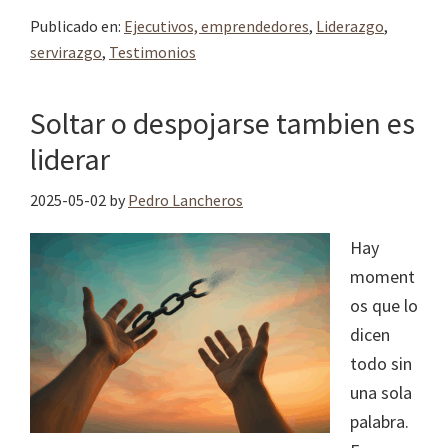
Publicado en:
Ejecutivos, emprendedores
,
Liderazgo
,
servirazgo
,
Testimonios
Soltar o despojarse tambien es
liderar
2025-05-02
by
Pedro Lancheros
Hay
moment
os que lo
dicen
todo sin
una sola
palabra.