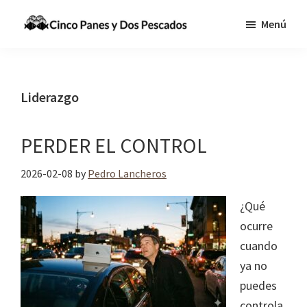
Saltar
Saltar
Menú
al
a
Cinco
Tecnologia,
contenido
la
Panes
Información
principal
barra
y
Dos
y
lateral
Liderazgo
Pescados
Comunicaciones
principal
para
PERDER EL CONTROL
cumplir
la
2026-02-08
by
Pedro Lancheros
Gran
¿Qué
Comisión
ocurre
cuando
ya no
puedes
controla