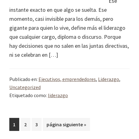
Ese
instante exacto en que algo se suelta. Ese
momento, casi invisible para los demás, pero
gigante para quien lo vive, define más el liderazgo
que cualquier cargo, diploma o discurso. Porque
hay decisiones que no salen en las juntas directivas,
ni se celebran en […]
Publicado en:
Ejecutivos, emprendedores
,
Liderazgo
,
Uncategorized
Etiquetado como:
liderazgo
Página
Página
Página
Ir
1
2
3
página siguiente »
a