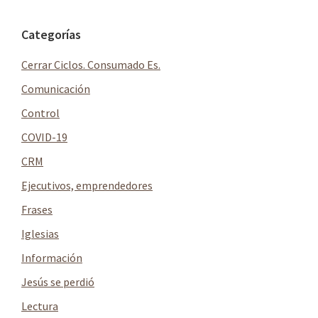
la
Barra
Categorías
lateral
Cerrar Ciclos. Consumado Es.
principal
Comunicación
Control
COVID-19
CRM
Ejecutivos, emprendedores
Frases
Iglesias
Información
Jesús se perdió
Lectura