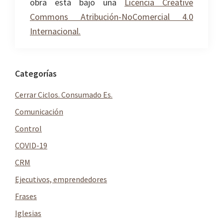
obra está bajo una
Licencia Creative
Commons Atribución-NoComercial 4.0
Internacional.
Barra
Categorías
lateral
Cerrar Ciclos. Consumado Es.
principal
Comunicación
Control
COVID-19
CRM
Ejecutivos, emprendedores
Frases
Iglesias