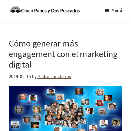
Saltar
Saltar
Menú
al
a
Cinco
Tecnologia,
contenido
la
Panes
Información
principal
barra
y
Dos
y
lateral
Cómo generar más
Pescados
Comunicaciones
principal
engagement con el marketing
para
digital
cumplir
la
2019-02-15
by
Pedro Lancheros
Gran
Comisión