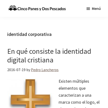
Saltar
Saltar
Menú
al
a
Cinco
Tecnologia,
contenido
la
Panes
Información
principal
barra
y
Dos
y
lateral
identidad corporativa
Pescados
Comunicaciones
principal
para
En qué consiste la identidad
cumplir
digital cristiana
la
Gran
2016-07-19
by
Pedro Lancheros
Comisión
Existen múltiples
elementos que
caracterizan a una
marca como el logo, el