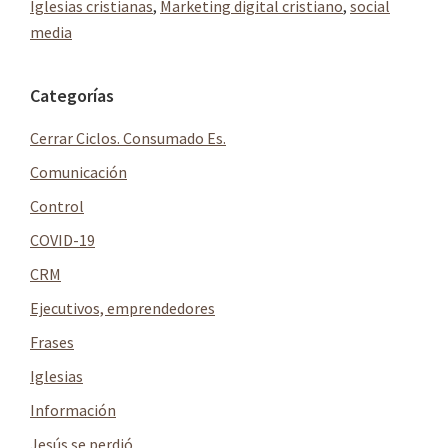
Iglesias cristianas
,
Marketing digital cristiano
,
social
media
Barra
Categorías
lateral
Cerrar Ciclos. Consumado Es.
principal
Comunicación
Control
COVID-19
CRM
Ejecutivos, emprendedores
Frases
Iglesias
Información
Jesús se perdió