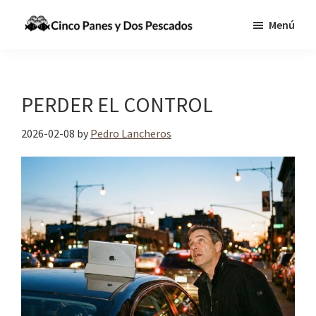
Saltar
Saltar
Menú
al
a
Cinco
Tecnologia,
contenido
la
Panes
Información
principal
barra
y
Dos
y
lateral
PERDER EL CONTROL
Pescados
Comunicaciones
principal
para
2026-02-08
by
Pedro Lancheros
cumplir
la
Gran
Comisión