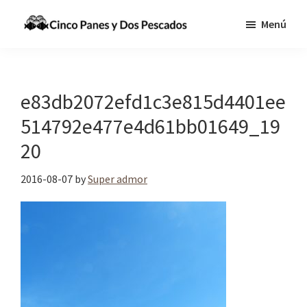
Saltar
Saltar
Menú
al
a
Cinco
Tecnologia,
contenido
la
Panes
Información
principal
barra
y
Dos
y
lateral
e83db2072efd1c3e815d4401ee
Pescados
Comunicaciones
principal
514792e477e4d61bb01649_19
para
20
cumplir
la
2016-08-07
by
Super admor
Gran
Comisión