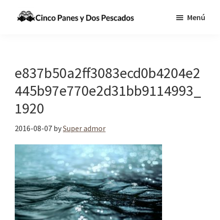
Saltar
Saltar
Menú
al
a
Cinco
Tecnologia,
contenido
la
Panes
Información
principal
barra
y
Dos
y
lateral
e837b50a2ff3083ecd0b4204e2
Pescados
Comunicaciones
principal
445b97e770e2d31bb9114993_
para
1920
cumplir
la
2016-08-07
by
Super admor
Gran
Comisión