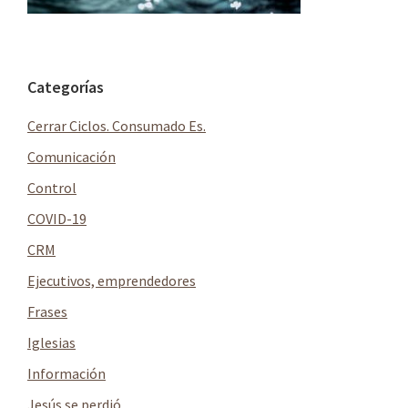
Barra
Categorías
lateral
Cerrar Ciclos. Consumado Es.
principal
Comunicación
Control
COVID-19
CRM
Ejecutivos, emprendedores
Frases
Iglesias
Información
Jesús se perdió