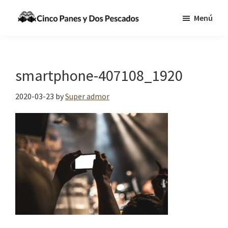
Saltar
Saltar
Menú
al
a
Cinco
Tecnologia,
contenido
la
Panes
Información
principal
barra
y
Dos
y
lateral
smartphone-407108_1920
Pescados
Comunicaciones
principal
para
2020-03-23
by
Super admor
cumplir
la
Gran
Comisión