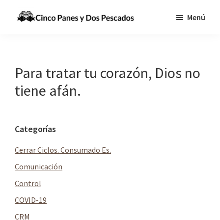
Saltar
Saltar
Menú
al
a
Cinco
Tecnologia,
contenido
la
Panes
Información
principal
barra
y
Dos
y
lateral
Para tratar tu corazón, Dios no
Pescados
Comunicaciones
principal
tiene afán.
para
cumplir
la
Barra
Categorías
Gran
lateral
Comisión
Cerrar Ciclos. Consumado Es.
principal
Comunicación
Control
COVID-19
CRM