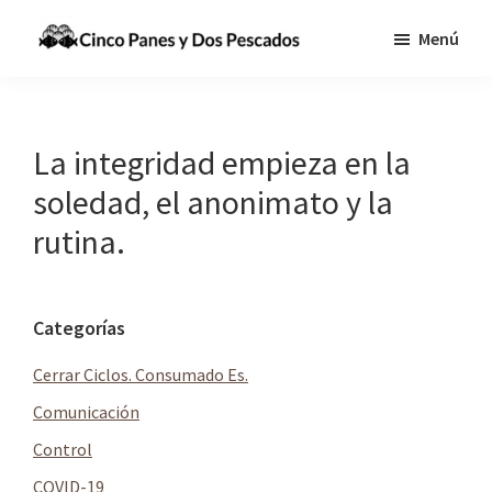
Saltar
Saltar
Menú
al
a
Cinco
Tecnologia,
contenido
la
Panes
Información
principal
barra
y
Dos
y
lateral
La integridad empieza en la
Pescados
Comunicaciones
principal
soledad, el anonimato y la
para
rutina.
cumplir
la
Gran
Barra
Categorías
Comisión
lateral
Cerrar Ciclos. Consumado Es.
principal
Comunicación
Control
COVID-19