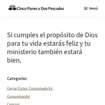
Saltar
Saltar
Menú
al
a
Cinco
Tecnologia,
contenido
la
Panes
Información
principal
barra
y
Dos
y
lateral
Si cumples el propósito de Dios
Pescados
Comunicaciones
principal
para tu vida estarás feliz y tu
para
ministerio también estará
cumplir
la
bien.
Gran
Comisión
Barra
Categorías
lateral
Cerrar Ciclos. Consumado Es.
principal
Comunicación
Control