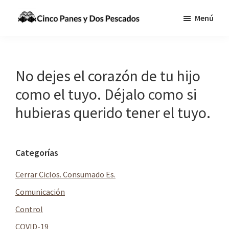
Saltar
Saltar
Menú
al
a
Cinco
Tecnologia,
contenido
la
Panes
Información
principal
barra
y
Dos
y
lateral
No dejes el corazón de tu hijo
Pescados
Comunicaciones
principal
como el tuyo. Déjalo como si
para
hubieras querido tener el tuyo.
cumplir
la
Gran
Barra
Categorías
Comisión
lateral
Cerrar Ciclos. Consumado Es.
principal
Comunicación
Control
COVID-19