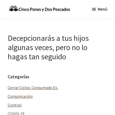
Saltar
Saltar
Menú
al
a
Cinco
Tecnologia,
contenido
la
Panes
Información
principal
barra
y
Dos
y
lateral
Decepcionarás a tus hijos
Pescados
Comunicaciones
principal
algunas veces, pero no lo
para
hagas tan seguido
cumplir
la
Gran
Barra
Categorías
Comisión
lateral
Cerrar Ciclos. Consumado Es.
principal
Comunicación
Control
COVID-19