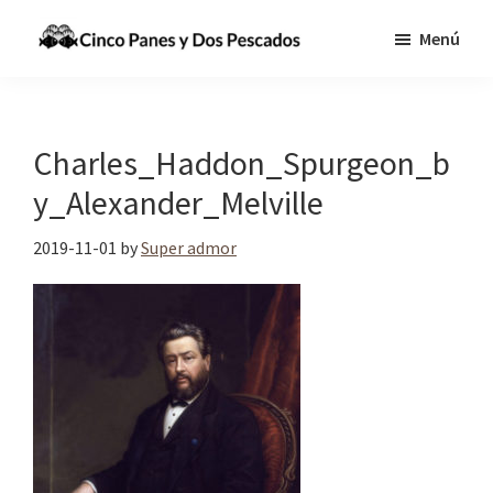
Saltar
Saltar
Menú
al
a
Cinco
Tecnologia,
contenido
la
Panes
Información
principal
barra
y
Dos
y
lateral
Charles_Haddon_Spurgeon_b
Pescados
Comunicaciones
principal
y_Alexander_Melville
para
cumplir
2019-11-01
by
Super admor
la
Gran
Comisión