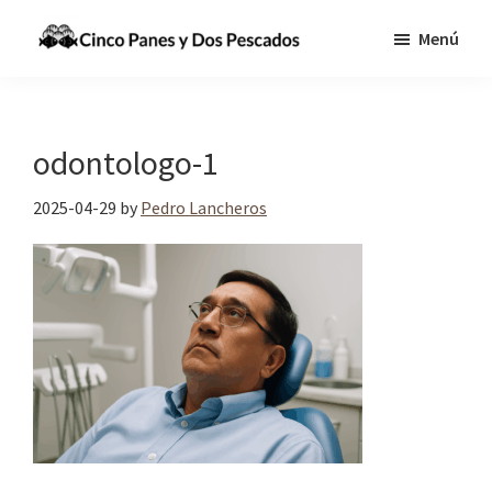
Saltar
Saltar
Menú
al
a
Cinco
Tecnologia,
contenido
la
Panes
Información
principal
barra
y
Dos
y
lateral
odontologo-1
Pescados
Comunicaciones
principal
para
2025-04-29
by
Pedro Lancheros
cumplir
la
Gran
Comisión