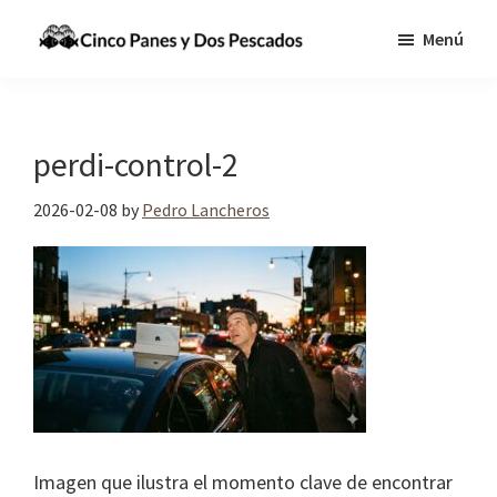
Saltar
Saltar
Menú
al
a
Cinco
Tecnologia,
contenido
la
Panes
Información
principal
barra
y
Dos
y
lateral
perdi-control-2
Pescados
Comunicaciones
principal
para
2026-02-08
by
Pedro Lancheros
cumplir
la
Gran
Comisión
Imagen que ilustra el momento clave de encontrar